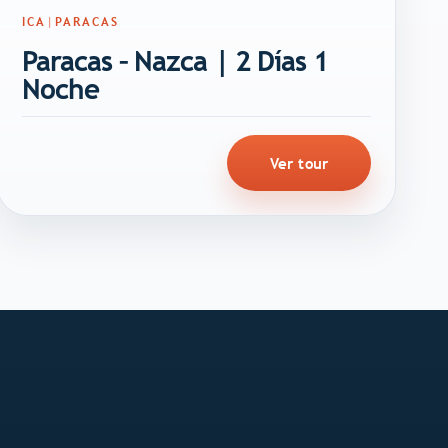
ICA
|
PARACAS
Paracas – Nazca | 2 Días 1
Noche
Ver tour