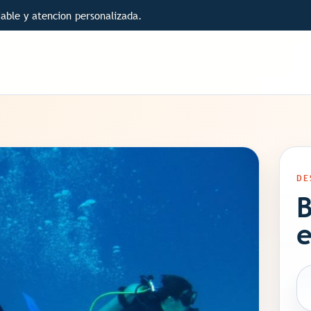
able y atencion personalizada.
DE
B
e