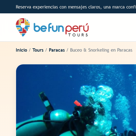
Reserva experiencias con mensajes claros, una marca confi
Inicio
/
Tours
/
Paracas
/ Buceo & Snorkeling en Paracas